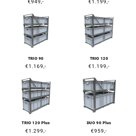
Ordinarie
€949,-
Ordinarie
€1.199,-
pris
pris
TRIO 90
TRIO 120
Ordinarie
€1.169,-
Ordinarie
€1.199,-
pris
pris
TRIO 120 Plus
DUO 90 Plus
Ordinarie
€1.299,-
Ordinarie
€959,-