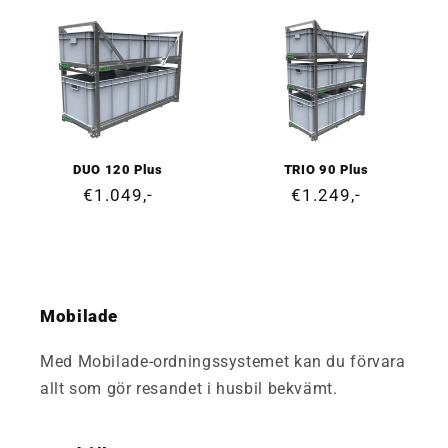
pris
pris
DUO 120 Plus
TRIO 90 Plus
Ordinarie
€1.049,-
Ordinarie
€1.249,-
pris
pris
Mobilade
Med Mobilade-ordningssystemet kan du förvara
allt som gör resandet i husbil bekvämt.