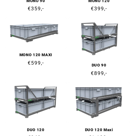
MONO 90
MONO 120
Ordinarie
€359,-
Ordinarie
€399,-
pris
pris
MONO 120 MAXI
Ordinarie
€599,-
DUO 90
pris
Ordinarie
€899,-
pris
DUO 120
DUO 120 Maxi