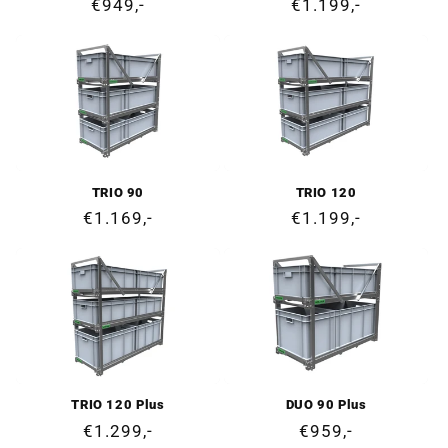
Ordinarie
€949,-
Ordinarie
€1.199,-
pris
pris
TRIO 90
TRIO 120
Ordinarie
€1.169,-
Ordinarie
€1.199,-
pris
pris
TRIO 120 Plus
DUO 90 Plus
Ordinarie
€1.299,-
Ordinarie
€959,-