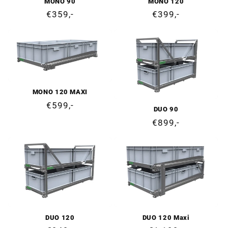
MONO 90
MONO 120
Ordinarie
€359,-
Ordinarie
€399,-
pris
pris
MONO 120 MAXI
Ordinarie
€599,-
DUO 90
pris
Ordinarie
€899,-
pris
DUO 120
DUO 120 Maxi