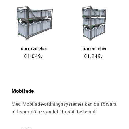
pris
pris
DUO 120 Plus
TRIO 90 Plus
Ordinarie
€1.049,-
Ordinarie
€1.249,-
pris
pris
Mobilade
Med Mobilade-ordningssystemet kan du förvara
allt som gör resandet i husbil bekvämt.