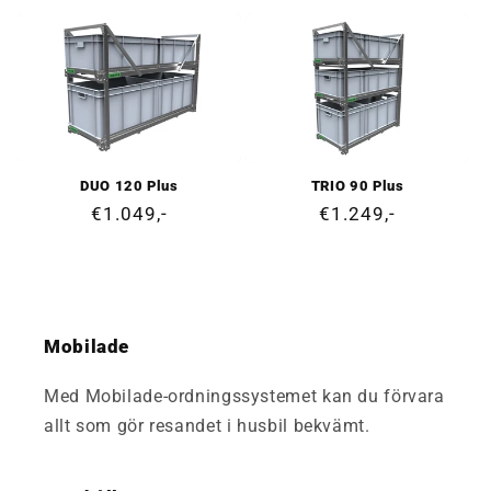
pris
pris
DUO 120 Plus
TRIO 90 Plus
Ordinarie
€1.049,-
Ordinarie
€1.249,-
pris
pris
Mobilade
Med Mobilade-ordningssystemet kan du förvara
allt som gör resandet i husbil bekvämt.