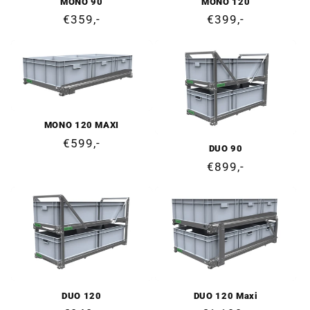
MONO 90
MONO 120
Ordinarie
€359,-
Ordinarie
€399,-
pris
pris
MONO 120 MAXI
Ordinarie
€599,-
DUO 90
pris
Ordinarie
€899,-
pris
DUO 120
DUO 120 Maxi