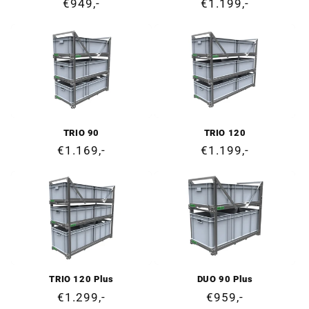
Ordinarie
€949,-
Ordinarie
€1.199,-
pris
pris
TRIO 90
TRIO 120
Ordinarie
€1.169,-
Ordinarie
€1.199,-
pris
pris
TRIO 120 Plus
DUO 90 Plus
Ordinarie
€1.299,-
Ordinarie
€959,-