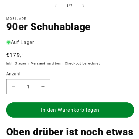
in
in
von
1
/
7
Modal
M
öffnen
ö
MOBILADE
90er Schuhablage
Auf Lager
Normaler
€179,-
Preis
Inkl. Steuern.
Versand
wird beim Checkout berechnet
Anzahl
Anzahl
Verringere
Erhöhe
die
die
Menge
Menge
für
für
In den Warenkorb legen
90er
90er
Schuhablage
Schuhablage
Oben drüber ist noch etwas