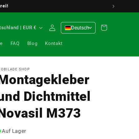
5349 0176
Einloggen
Warenkorb
Deutschland | EUR €
Deutsch
>
ge
FAQ
Blog
Kontakt
OBILADE SHOP
Montagekleber
und Dichtmittel
Novasil M373
Auf Lager