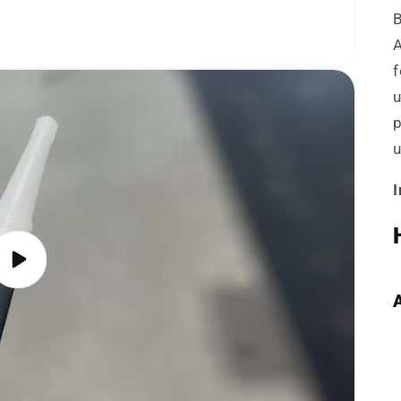
f
u
p
u
Video
abspielen