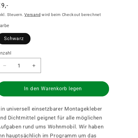
Normaler
€9,-
Preis
nkl. Steuern.
Versand
wird beim Checkout berechnet
arbe
Schwarz
nzahl
nzahl
Verringere
Erhöhe
die
die
Menge
Menge
für
für
In den Warenkorb legen
Montagekleber
Montagekleber
und
und
in universell einsetzbarer Montagekleber
Dichtmittel
Dichtmittel
Novasil
Novasil
nd Dichtmittel geignet für alle möglichen
M373
M373
Aufgaben rund ums Wohnmobil. Wir haben
ihn hauptsächlich im Programm um das