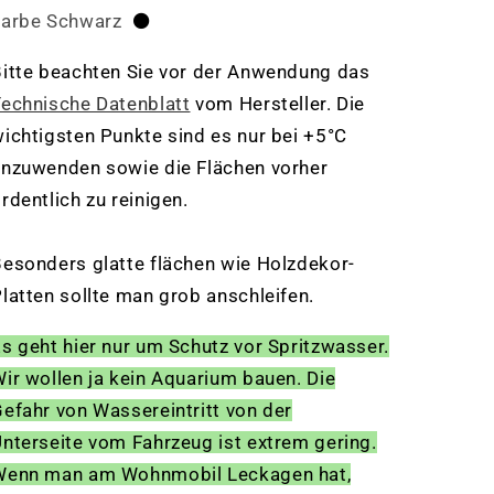
Farbe Schwa
rz
⚫️
itte beachten Sie vor der Anwendung das
echnische Datenblatt
vom Hersteller. Die
ichtigsten Punkte sind es nur bei +5°C
nzuwenden sowie die Flächen vorher
rdentlich zu reinigen.
esonders glatte flächen wie Holzdekor-
latten sollte man grob anschleifen.
s geht hier nur um Schutz vor Spritzwasser.
ir wollen ja kein Aquarium bauen. Die
efahr von Wassereintritt von der
nterseite vom Fahrzeug ist extrem gering.
Wenn man am Wohnmobil Leckagen hat,