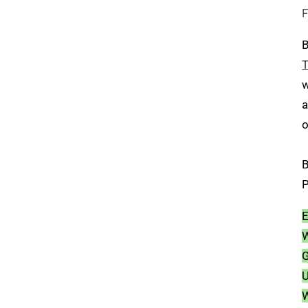
B
T
w
a
o
B
P
E
W
G
U