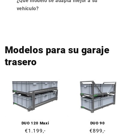
¿Qué modelo se adapta mejor a su
vehículo?
Modelos para su garaje
trasero
DUO 120 Maxi
DUO 90
Precio
€1.199,-
Precio
€899,-