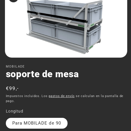
del producto
Abrir
elemento
MOBILADE
multimedia
soporte de mesa
1
en
una
ventana
Precio
€99,-
modal
habitual
Impuestos incluidos. Los
gastos de envío
se calculan en la pantalla de
pago.
Longitud
Para MOBILADE de 90