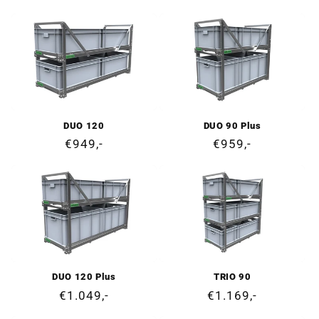
habitual
habitual
DUO 120
DUO 90 Plus
Precio
€949,-
Precio
€959,-
habitual
habitual
DUO 120 Plus
TRIO 90
Precio
€1.049,-
Precio
€1.169,-
habitual
habitual