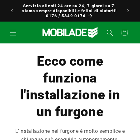
Vai
Servizio clienti 24 ore su 24, 7 giorni su 7:
direttamente
uropa
siamo sempre disponibili e felici di aiutarti!
ai contenuti
0176 / 5349 0176
Carrello
Ecco come
funziona
l'installazione in
un furgone
L'installazione nel furgone è molto semplice e
chiunque può eseguirla autonomamente.