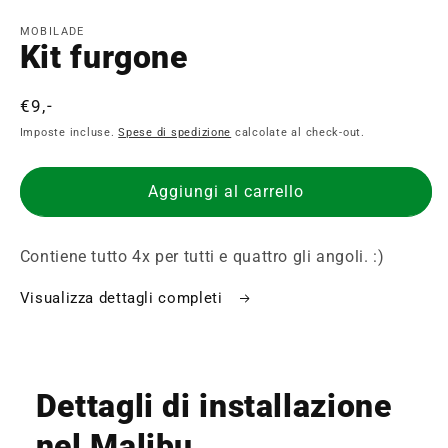
contenuti
multimediali
MOBILADE
1
Kit furgone
in
finestra
modale
Prezzo
€9,-
di
Imposte incluse.
Spese di spedizione
calcolate al check-out.
listino
Aggiungi al carrello
Contiene tutto 4x per tutti e quattro gli angoli. :)
Visualizza dettagli completi
Dettagli di installazione
nel Malibu