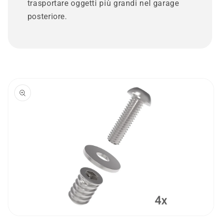
trasportare oggetti più grandi nel garage
posteriore.
Passa alle
informazioni
sul prodotto
Apri