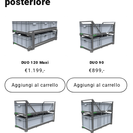
posteriore
DUO 120 Maxi
DUO 90
Prezzo
€1.199,-
Prezzo
€899,-
di
di
listino
listino
Aggiungi al carrello
Aggiungi al carrello