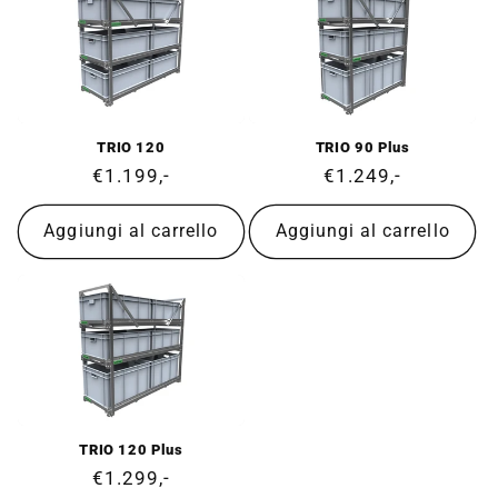
TRIO 120
TRIO 90 Plus
Prezzo
€1.199,-
Prezzo
€1.249,-
di
di
listino
listino
Aggiungi al carrello
Aggiungi al carrello
TRIO 120 Plus
Prezzo
€1.299,-