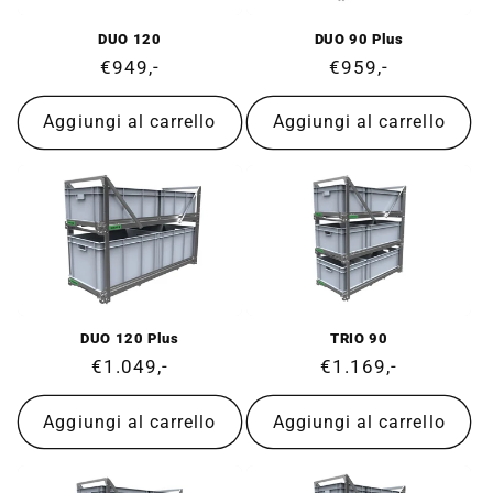
DUO 120
DUO 90 Plus
Prezzo
€949,-
Prezzo
€959,-
di
di
listino
listino
Aggiungi al carrello
Aggiungi al carrello
DUO 120 Plus
TRIO 90
Prezzo
€1.049,-
Prezzo
€1.169,-
di
di
listino
listino
Aggiungi al carrello
Aggiungi al carrello