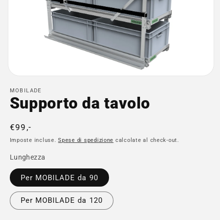
Apri
contenuti
MOBILADE
multimediali
Supporto da tavolo
1
in
finestra
modale
Prezzo
€99,-
di
Imposte incluse.
Spese di spedizione
calcolate al check-out.
listino
Lunghezza
Per MOBILADE da 90
Per MOBILADE da 120