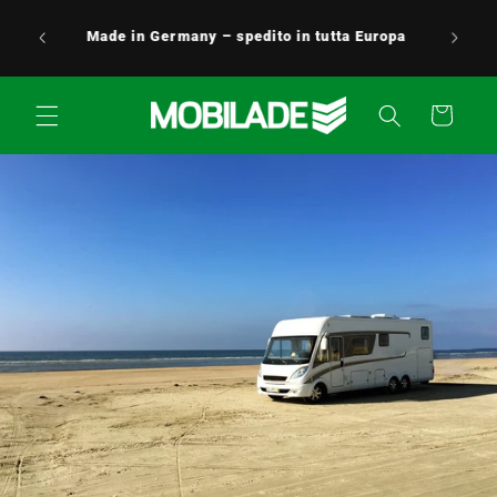
Vai
Servizio clienti 24 ore su 24, 7 giorni su 7:
direttamente
uropa
siamo sempre disponibili e felici di aiutarti!
ai contenuti
0176 / 5349 0176
Carrello