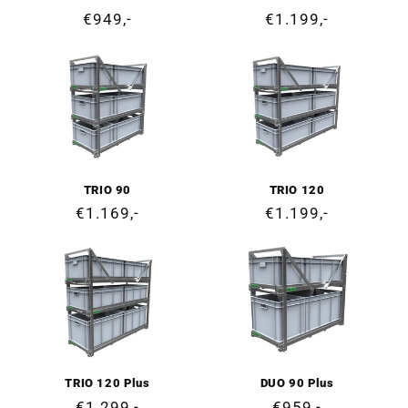
Prezzo
€949,-
Prezzo
€1.199,-
di
di
listino
listino
TRIO 90
TRIO 120
Prezzo
€1.169,-
Prezzo
€1.199,-
di
di
listino
listino
TRIO 120 Plus
DUO 90 Plus
Prezzo
€1.299,-
Prezzo
€959,-