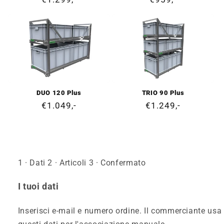
di
di
listino
listino
DUO 120 Plus
TRIO 90 Plus
Prezzo
€1.049,-
Prezzo
€1.249,-
di
di
listino
listino