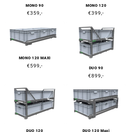
MONO 90
MONO 120
Prezzo
€359,-
Prezzo
€399,-
di
di
listino
listino
MONO 120 MAXI
Prezzo
€599,-
DUO 90
di
Prezzo
€899,-
listino
di
listino
DUO 120
DUO 120 Maxi