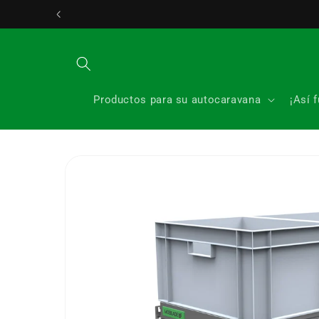
Ir
Servicio de atención al clie
directamente
al contenido
Productos para su autocaravana
¡Así 
Ir
directamente
a la
información
del producto