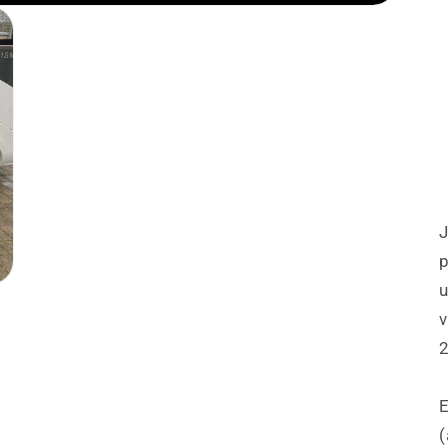
p
u
v
E
(