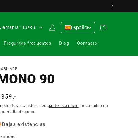
 gusto. 0176 / 5349 0176
Iniciar
Carrito
Alemania | EUR €
Español
>
sesión
Preguntas frecuentes
Blog
Contacto
OBILADE
MONO 90
Precio
€359,-
habitual
mpuestos incluidos. Los
gastos de envío
se calculan en
a pantalla de pago.
Bajas existencias
antidad
antidad