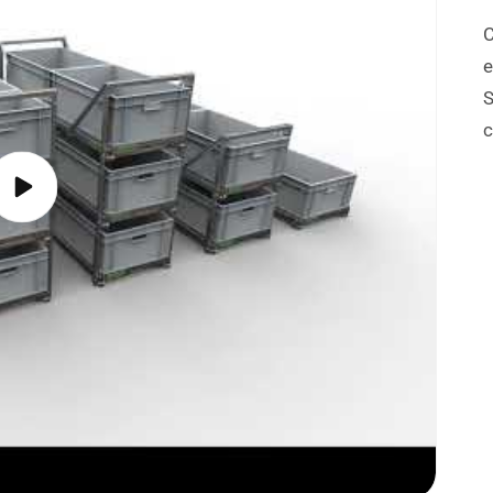
e
S
Reproducir
video