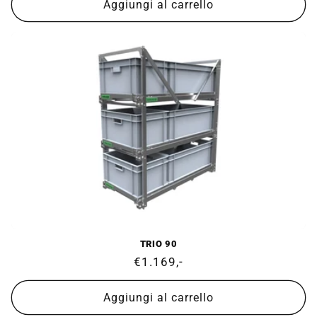
listino
Aggiungi al carrello
TRIO 90
Prezzo
€1.169,-
di
listino
Aggiungi al carrello