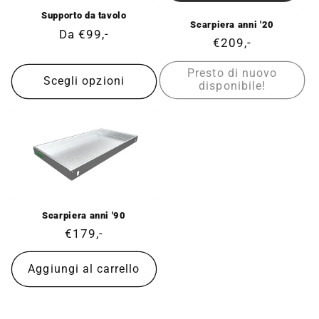
Supporto da tavolo
Scarpiera anni '20
Prezzo
Da €99,-
Prezzo
€209,-
di
di
listino
Presto di nuovo
listino
Scegli opzioni
disponibile!
Scarpiera anni '90
Prezzo
€179,-
di
listino
Aggiungi al carrello