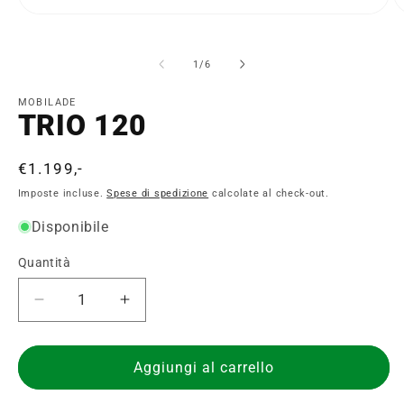
Apri
Ap
contenuti
c
multimediali
mu
1
2
su
1
/
6
in
in
finestra
fi
modale
m
MOBILADE
TRIO 120
Prezzo
€1.199,-
di
Imposte incluse.
Spese di spedizione
calcolate al check-out.
listino
Disponibile
Quantità
Quantità
Diminuisci
Aumenta
quantità
quantità
per
per
TRIO
TRIO
Aggiungi al carrello
120
120