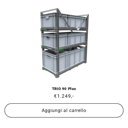
TRIO 90 Plus
Prezzo
€1.249,-
di
listino
Aggiungi al carrello