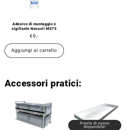
Adesivo di montaggio e
sigillante Novasil M373
Prezzo
€9,-
di
listino
Aggiungi al carrello
Accessori pratici:
Presto di nuovo
disponibile!