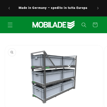
Vai
Servizio clienti 24 ore su 24, 7 giorni su 7:
direttamente
uropa
siamo sempre disponibili e felici di aiutarti!
ai contenuti
0176 / 5349 0176
Carrello
Passa alle
informazioni
sul prodotto