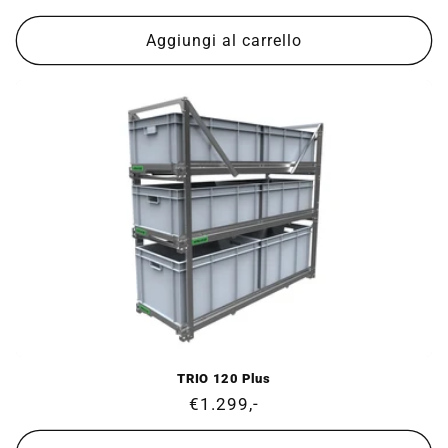
di
listino
Aggiungi al carrello
TRIO 120 Plus
Prezzo
€1.299,-
di