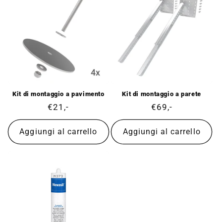
Kit di montaggio a pavimento
Kit di montaggio a parete
Prezzo
€21,-
Prezzo
€69,-
di
di
listino
listino
Aggiungi al carrello
Aggiungi al carrello