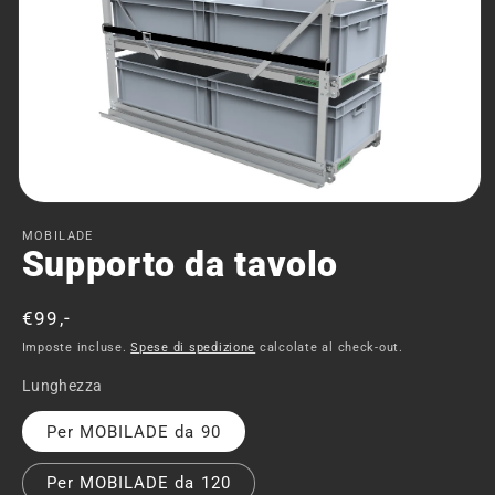
Apri
contenuti
MOBILADE
multimediali
Supporto da tavolo
1
in
finestra
modale
Prezzo
€99,-
di
Imposte incluse.
Spese di spedizione
calcolate al check-out.
listino
Lunghezza
Per MOBILADE da 90
Per MOBILADE da 120