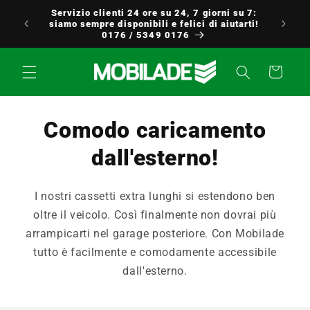
Vai
Servizio clienti 24 ore su 24, 7 giorni su 7:
direttamente
uropa
siamo sempre disponibili e felici di aiutarti!
ai contenuti
0176 / 5349 0176
Carrello
Comodo caricamento
dall'esterno!
I nostri cassetti extra lunghi si estendono ben
oltre il veicolo. Così finalmente non dovrai più
arrampicarti nel garage posteriore. Con Mobilade
tutto è facilmente e comodamente accessibile
dall'esterno.