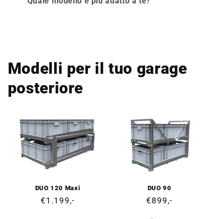
Quale modello è più adatto a te?
Modelli per il tuo garage
posteriore
DUO 120 Maxi
DUO 90
Prezzo
€1.199,-
Prezzo
€899,-
di
di