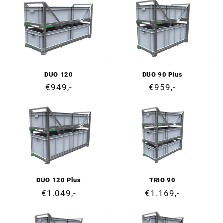
listino
listino
DUO 120
DUO 90 Plus
Prezzo
€949,-
Prezzo
€959,-
di
di
listino
listino
DUO 120 Plus
TRIO 90
Prezzo
€1.049,-
Prezzo
€1.169,-
di
di
listino
listino