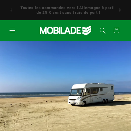
Aller
Service client 24h/24 et 7j/7 – Nous sommes
directement
à partir
toujours là pour vous aider ! 0176 / 5349 0176
au contenu
Panier