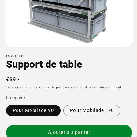
Ouvrir
le
MOBILADE
média
Support de table
1
dans
une
fenêtre
Prix
€99,-
modale
normal
Taxes incluses.
Les frais de port
seront calculés lors du paiement
Longueur
Pour Mobilade 90
Pour Mobilade 120
Ajouter au panier