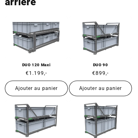
arrière
DUO 120 Maxi
DUO 90
Prix
€1.199,-
Prix
€899,-
normal
normal
Ajouter au panier
Ajouter au panier