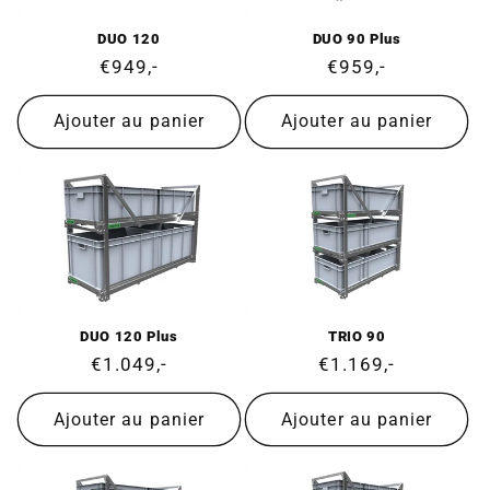
DUO 120
DUO 90 Plus
Prix
€949,-
Prix
€959,-
normal
normal
Ajouter au panier
Ajouter au panier
DUO 120 Plus
TRIO 90
Prix
€1.049,-
Prix
€1.169,-
normal
normal
Ajouter au panier
Ajouter au panier