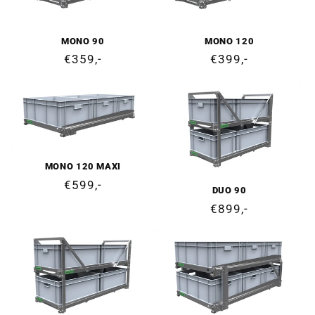
MONO 90
MONO 120
Prix
€359,-
Prix
€399,-
normal
normal
MONO 120 MAXI
Prix
€599,-
DUO 90
normal
Prix
€899,-
normal