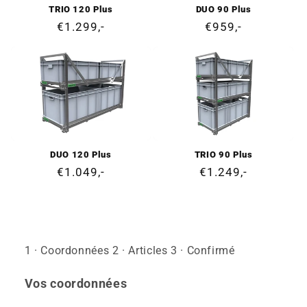
TRIO 120 Plus
DUO 90 Plus
Prix
€1.299,-
Prix
€959,-
normal
normal
DUO 120 Plus
TRIO 90 Plus
Prix
€1.049,-
Prix
€1.249,-
normal
normal