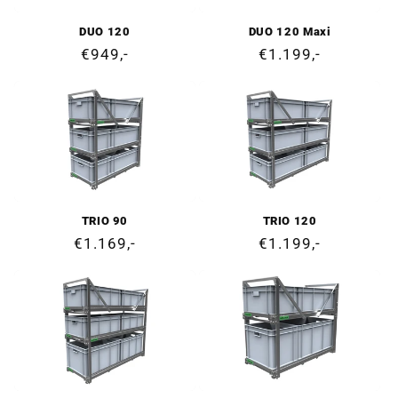
DUO 120
DUO 120 Maxi
Prix
€949,-
Prix
€1.199,-
normal
normal
TRIO 90
TRIO 120
Prix
€1.169,-
Prix
€1.199,-
normal
normal