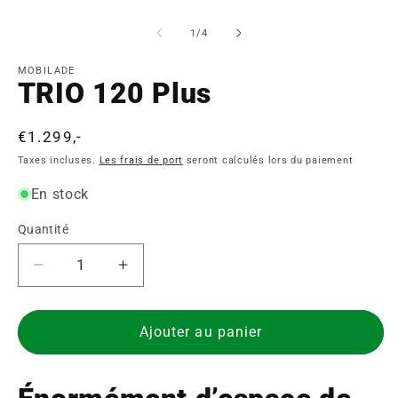
Ouvrir
Ou
le
le
média
m
de
1
/
4
1
2
dans
d
une
u
MOBILADE
TRIO 120 Plus
fenêtre
fe
modale
m
Prix
€1.299,-
normal
Taxes incluses.
Les frais de port
seront calculés lors du paiement
En stock
Quantité
Quantité
Réduire
Augmenter
la
la
quantité
quantité
pour
pour
Ajouter au panier
TRIO
TRIO
120
120
Plus
Plus