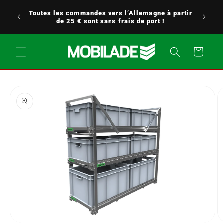
Aller
Service client 24h/24 et 7j/7 – Nous sommes
directement
à partir
toujours là pour vous aider ! 0176 / 5349 0176
au contenu
Panier
Aller aux
informations
sur le
produit