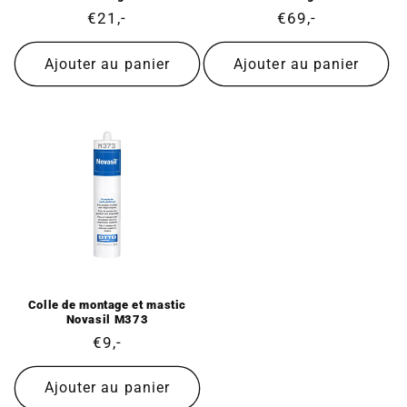
Prix
€21,-
Prix
€69,-
normal
normal
Ajouter au panier
Ajouter au panier
Colle de montage et mastic
Novasil M373
Prix
€9,-
normal
Ajouter au panier