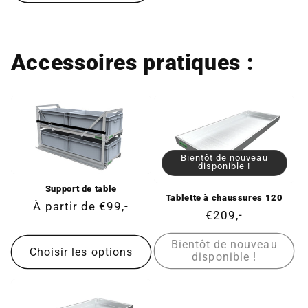
Accessoires pratiques :
Bientôt de nouveau
disponible !
Support de table
Tablette à chaussures 120
Prix
À partir de €99,-
Prix
€209,-
normal
normal
Bientôt de nouveau
Choisir les options
disponible !