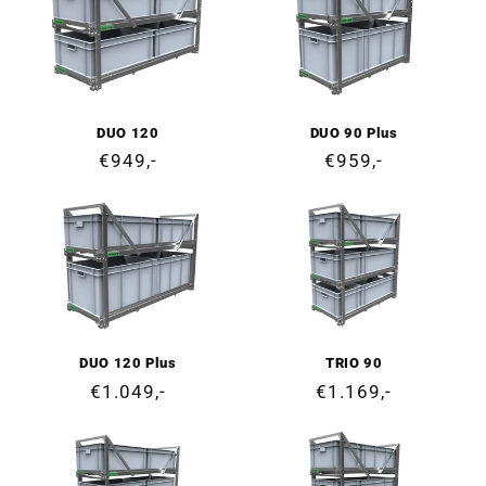
DUO 120
DUO 90 Plus
Prix
€949,-
Prix
€959,-
normal
normal
DUO 120 Plus
TRIO 90
Prix
€1.049,-
Prix
€1.169,-
normal
normal