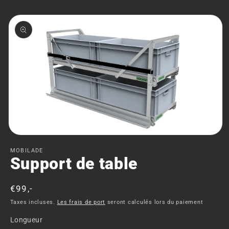
Aller aux
informations
sur le
produit
Ouvrir
le
MOBILADE
média
Support de table
1
dans
une
fenêtre
Prix
€99,-
modale
normal
Taxes incluses.
Les frais de port
seront calculés lors du paiement
Longueur