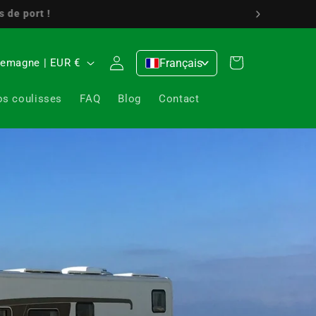
6 / 5349 0176
Se
Panier
Allemagne | EUR €
Français
>
connecter
os coulisses
FAQ
Blog
Contact