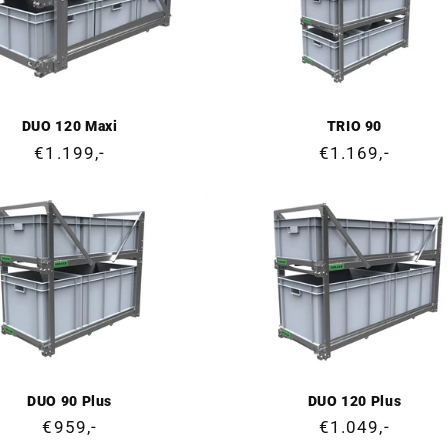
DUO 120 Maxi
TRIO 90
Prix
€1.199,-
Prix
€1.169,-
normal
normal
DUO 90 Plus
DUO 120 Plus
Prix
€959,-
Prix
€1.049,-