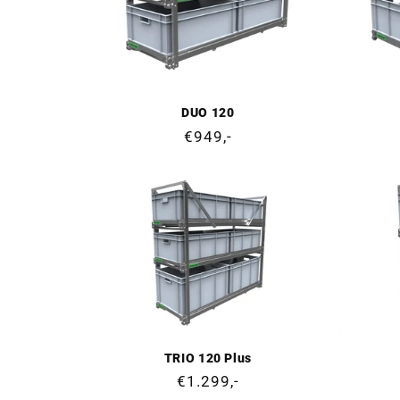
DUO 120
Prix
€949,-
normal
TRIO 120 Plus
Prix
€1.299,-