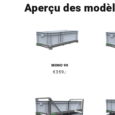
Aperçu des modè
MONO 90
Prix
€359,-
normal