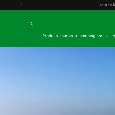
Aller
Service client 2
directement
au contenu
Produits pour votre camping‑car
V