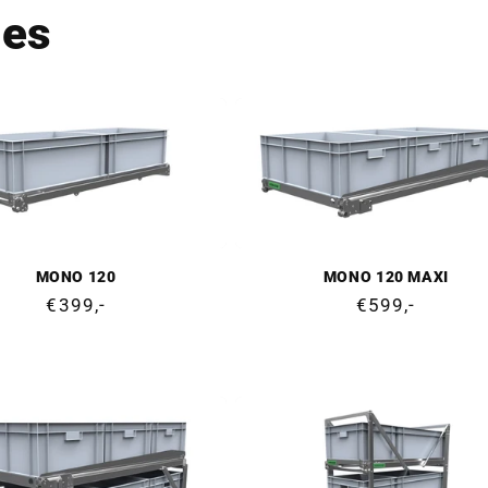
les
MONO 120
MONO 120 MAXI
Prix
€399,-
Prix
€599,-
normal
normal