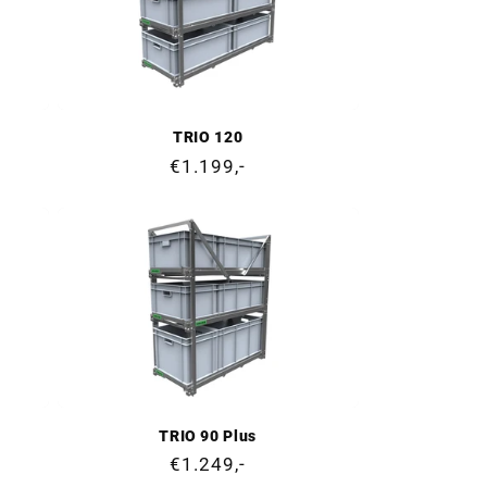
TRIO 120
Prix
€1.199,-
normal
TRIO 90 Plus
Prix
€1.249,-