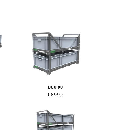
DUO 90
Prix
€899,-
normal