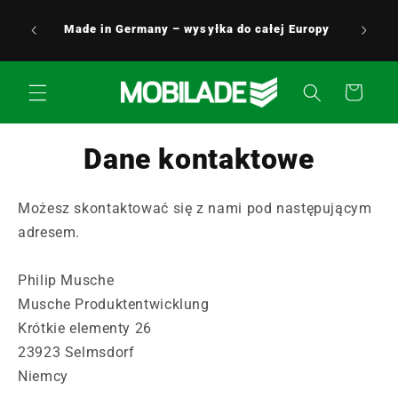
Przejdź
24/7 
do
Made in Germany – wysyłka do całej Europy
Twojej 
treści
Koszyk
Dane kontaktowe
Możesz skontaktować się z nami pod następującym
adresem.
Philip Musche
Musche Produktentwicklung
Krótkie elementy 26
23923 Selmsdorf
Niemcy