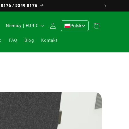
 0176 / 5349 0176
Zaloguj
K
Koszyk
Niemcy | EUR €
Polski
>
się
r
c
FAQ
Blog
Kontakt
a
j
/
r
e
g
i
o
n