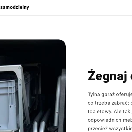
 samodzielny
Żegnaj 
Tylna garaż oferu
co trzeba zabrać:
toaletowy. Ale ta
odpowiednich mebl
przecież wszystki