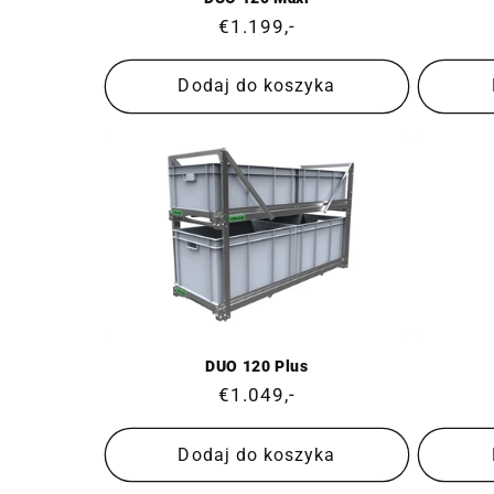
Cena
€1.199,-
regularna
Dodaj do koszyka
DUO 120 Plus
Cena
€1.049,-
regularna
Dodaj do koszyka