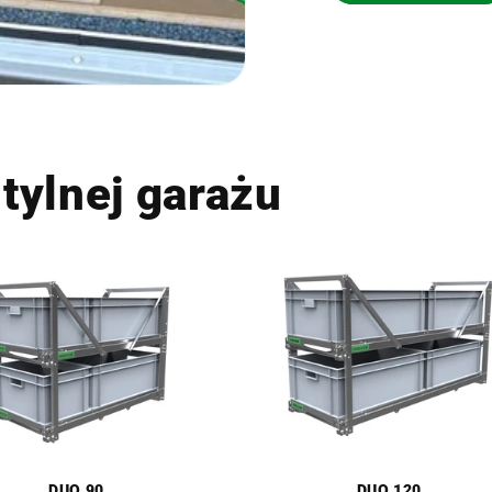
tylnej garażu
DUO 90
DUO 120