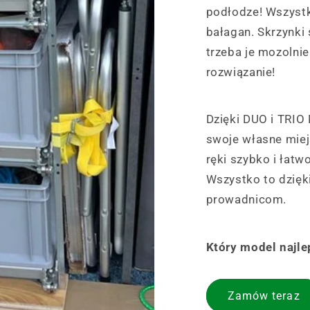
podłodze! Wszystko
bałagan. Skrzynki 
trzeba je mozolni
rozwiązanie!
Dzięki DUO i TRIO
swoje własne miej
ręki szybko i łatw
Wszystko to dzięk
prowadnicom.
Który model najle
Zamów teraz