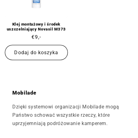
Klej montażowy i środek
uszczelniający Novasil M373
Cena
€9,-
regularna
Dodaj do koszyka
Mobilade
Dzięki systemowi organizacji Mobilade mogą
Państwo schować wszystkie rzeczy, które
uprzyjemniają podróżowanie kamperem.