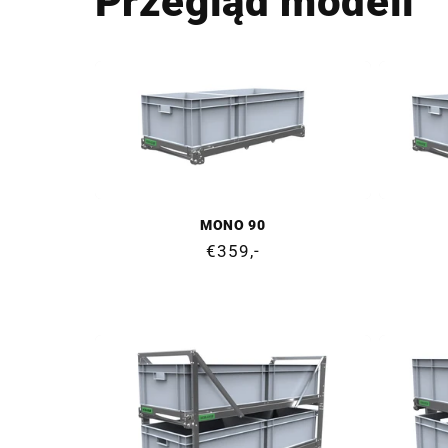
Przegląd modeli
MONO 90
Cena
€359,-
regularna