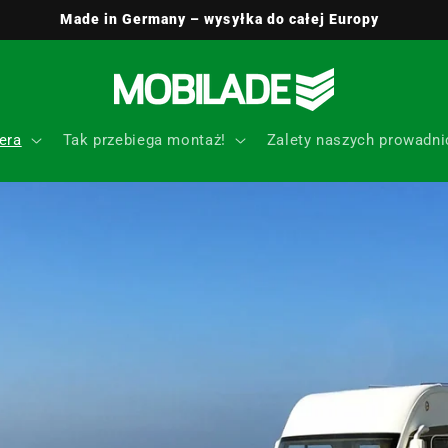
 - Jesteśmy zawsze do Twojej dyspozycji i chętnie pomożemy!
era
Tak przebiega montaż!
Zalety naszych prowadni