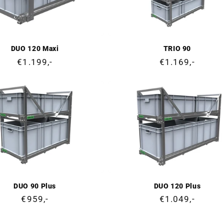
DUO 120 Maxi
TRIO 90
Cena
€1.199,-
Cena
€1.169,-
regularna
regularna
DUO 90 Plus
DUO 120 Plus
Cena
€959,-
Cena
€1.049,-
regularna
regularna