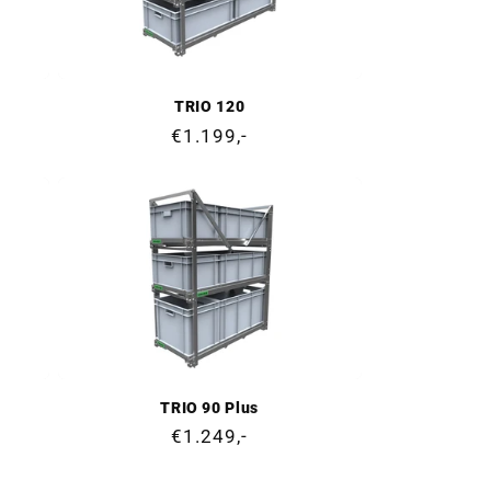
TRIO 120
Cena
€1.199,-
regularna
TRIO 90 Plus
Cena
€1.249,-
regularna