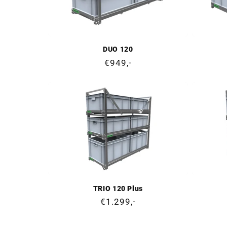
DUO 120
Cena
€949,-
regularna
TRIO 120 Plus
Cena
€1.299,-
regularna