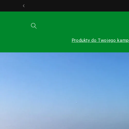
Przejdź
24/7 Obsługa klienta
do
treści
Produkty do Twojego kamp