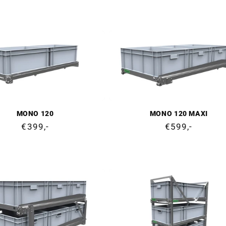
MONO 120
MONO 120 MAXI
Cena
€399,-
Cena
€599,-
regularna
regularna