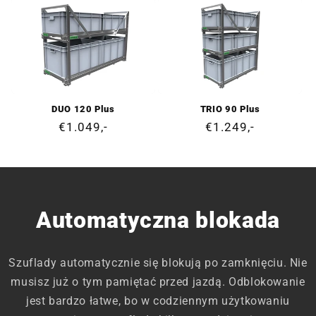
DUO 120 Plus
TRIO 90 Plus
Cena
€1.049,-
Cena
€1.249,-
regularna
regularna
Automatyczna blokada
Szuflady automatycznie się blokują po zamknięciu. Nie
musisz już o tym pamiętać przed jazdą. Odblokowanie
jest bardzo łatwe, bo w codziennym użytkowaniu