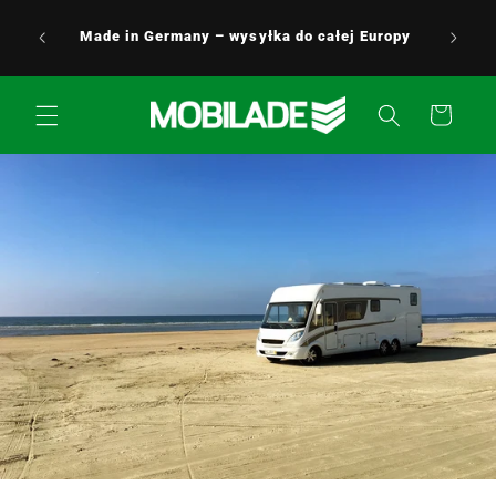
Przejdź
24/7 Obsługa klienta - Jesteśmy zawsze do
do
Twojej dyspozycji i chętnie pomożemy! 0176 /
treści
5349 0176
Koszyk