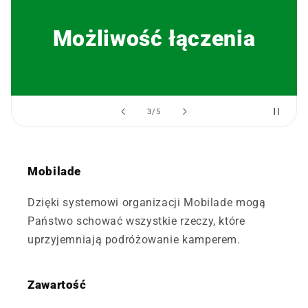
Kosze zapewniają świeże
powietrze
z
4
/
5
Mobilade
Dzięki systemowi organizacji Mobilade mogą
Państwo schować wszystkie rzeczy, które
uprzyjemniają podróżowanie kamperem.
Zawartość