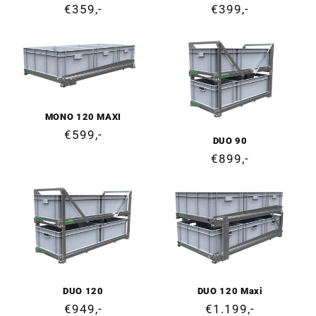
Cena
€359,-
Cena
€399,-
regularna
regularna
MONO 120 MAXI
Cena
€599,-
DUO 90
regularna
Cena
€899,-
regularna
DUO 120
DUO 120 Maxi
Cena
€949,-
Cena
€1.199,-