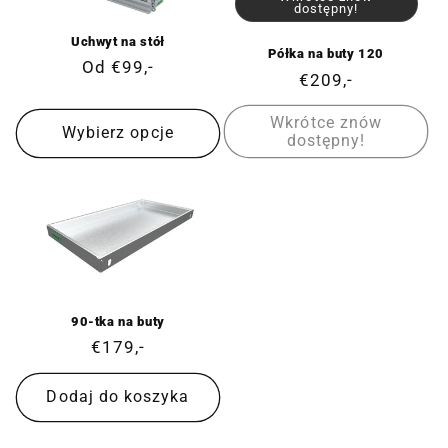
dostępny!
Uchwyt na stół
Półka na buty 120
Cena
Od €99,-
Cena
€209,-
regularna
regularna
Wkrótce znów
Wybierz opcje
dostępny!
90-tka na buty
Cena
€179,-
regularna
Dodaj do koszyka