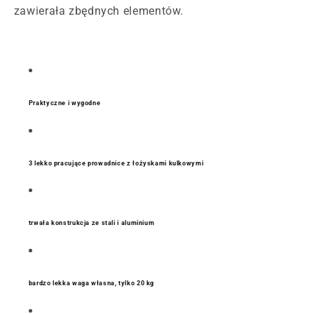
zawierała zbędnych elementów.
Praktyczne i wygodne
3 lekko pracujące prowadnice z łożyskami kulkowymi
trwała konstrukcja ze stali i aluminium
bardzo lekka waga własna, tylko 20 kg