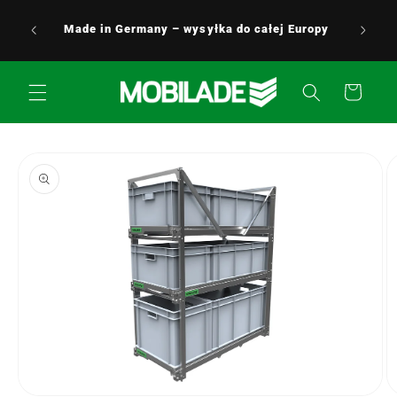
Przejdź
24/7 Obsługa klienta - Jesteśmy zawsze do
do
Europy
Twojej dyspozycji i chętnie pomożemy! 0176 /
treści
5349 0176
Koszyk
Pomiń,
aby
przejść do
informacji
o
produkcie