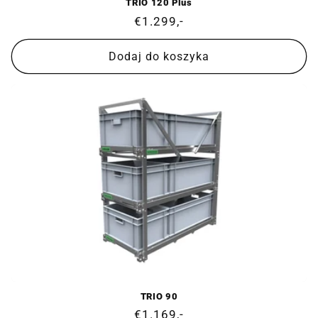
TRIO 120 Plus
Cena
€1.299,-
regularna
Dodaj do koszyka
TRIO 90
Cena
€1.169,-