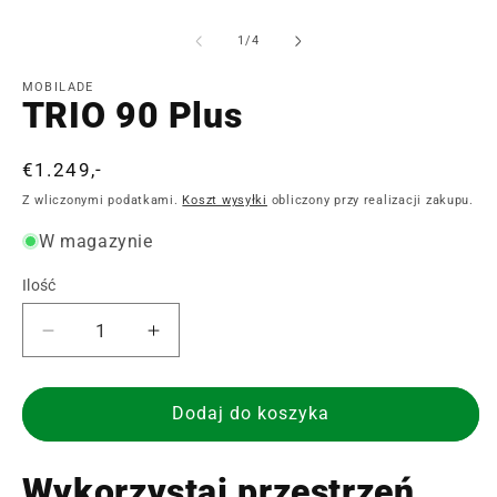
Otwórz
O
multimedia
m
1
2
z
1
/
4
w
w
oknie
o
modalnym
m
MOBILADE
TRIO 90 Plus
Cena
€1.249,-
regularna
Z wliczonymi podatkami.
Koszt wysyłki
obliczony przy realizacji zakupu.
W magazynie
Ilość
Ilość
Zmniejsz
Zwiększ
ilość
ilość
dla
dla
TRIO
TRIO
Dodaj do koszyka
90
90
Plus
Plus
Wykorzystaj przestrzeń