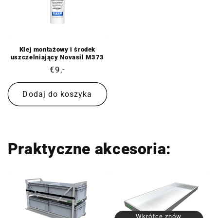
Klej montażowy i środek
uszczelniający Novasil M373
Cena
€9,-
regularna
Dodaj do koszyka
Praktyczne akcesoria:
Wkrótce znów