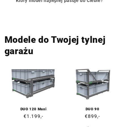
Który model najlepiej pasuje do Ciebie?
Modele do Twojej tylnej
garażu
DUO 120 Maxi
DUO 90
Cena
€1.199,-
Cena
€899,-
regularna
regularna