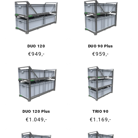
DUO 120
DUO 90 Plus
Cena
€949,-
Cena
€959,-
regularna
regularna
DUO 120 Plus
TRIO 90
Cena
€1.049,-
Cena
€1.169,-
regularna
regularna