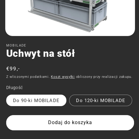
Otwórz
multimedia
MOBILADE
1
Uchwyt na stół
w
oknie
modalnym
Cena
€99,-
regularna
Z wliczonymi podatkami.
Koszt wysyłki
obliczony przy realizacji zakupu.
Długość
Do 90-ki MOBILADE
Do 120-ki MOBILADE
Dodaj do koszyka