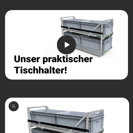
Pomiń,
aby
przejść do
informacji
o
produkcie