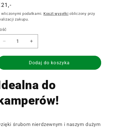
Cena
€21,-
regularna
 wliczonymi podatkami.
Koszt wysyłki
obliczony przy
ealizacji zakupu.
lość
lość
Zmniejsz
Zwiększ
ilość
ilość
dla
dla
Zestaw
Zestaw
Dodaj do koszyka
do
do
montażu
montażu
Idealna do
na
na
podłodze
podłodze
kamperów!
Dzięki śrubom nierdzewnym i naszym dużym