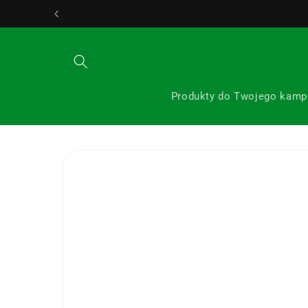
Przejdź
24/7 Obsługa klienta
do
treści
Produkty do Twojego kamp
Pomiń,
aby
przejść do
informacji
o
produkcie