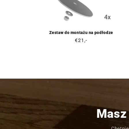
Zestaw do montażu na podłodze
Cena
€21,-
regularna
Masz 
Chętnie