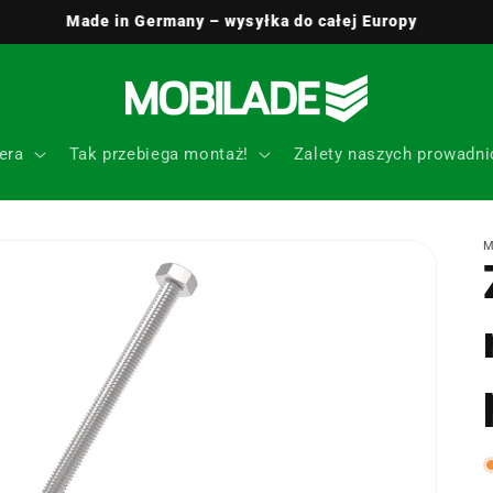
 - Jesteśmy zawsze do Twojej dyspozycji i chętnie pomożemy!
era
Tak przebiega montaż!
Zalety naszych prowadni
M