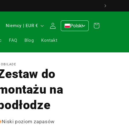
 0176 / 5349 0176
Zaloguj
K
Koszyk
Niemcy | EUR €
Polski
>
się
r
c
FAQ
Blog
Kontakt
a
j
/
OBILADE
r
Zestaw do
e
montażu na
g
i
podłodze
o
n
Niski poziom zapasów