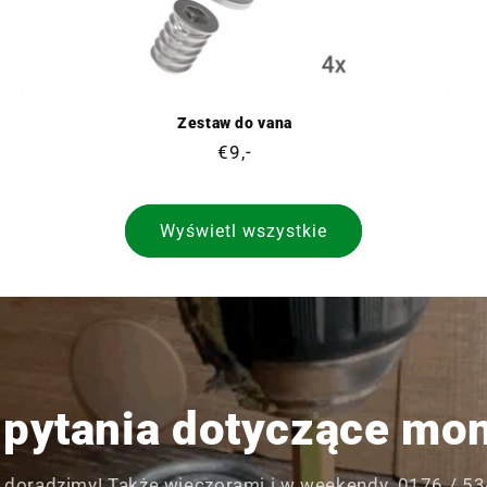
Zestaw do vana
Cena
€9,-
regularna
Wyświetl wszystkie
pytania dotyczące mo
 doradzimy! Także wieczorami i w weekendy. 0176 / 