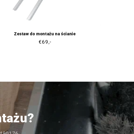
Zestaw do montażu na ścianie
Cena
€69,-
regularna
ntażu?
53490176