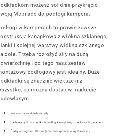
podkładkom możesz solidnie przykręcić
swoją Mobilade do podłogi kampera.
Podłogi w kamperach to prawie zawsze
konstrukcja kanapkowa z włókna szklanego,
ianki i kolejnej warstwy włókna szklanego
a dole. Trzeba rozłożyć siły na dużą
owierzchnię i do tego nasz zestaw
montażowy podłogowy jest idealny. Duże
odkładki są znacznie większe niż
wszystko, co można dostać w markecie
budowlanym.
znakomite
rozdzielenie siły
nadaje się do wszystkich podłóg kanapkowych w tylnych garażach
Śruby o długości 70 mm (powinno spokojnie wystarczyć)